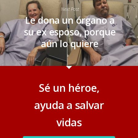
Next Post
Le dona un órgano a
su ex esposo, porque
aún lo quiere
Sé un héroe,
ayuda a salvar
vidas