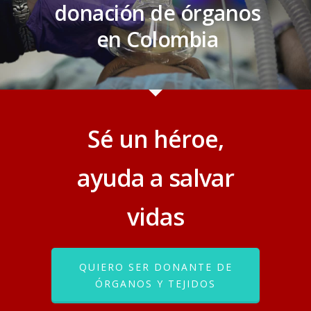
donación de órganos
en Colombia
Sé un héroe,
ayuda a salvar
vidas
QUIERO SER DONANTE DE
ÓRGANOS Y TEJIDOS