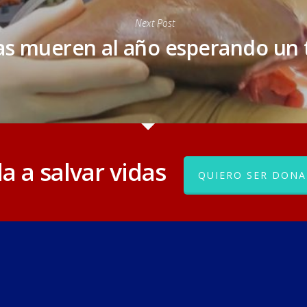
Next Post
as mueren al año esperando un 
a a salvar vidas
QUIERO SER DONA