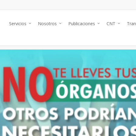
ecesitarlos
Servicios
Nosotros
Publicaciones
CNT
Tran
ionales
No Comments