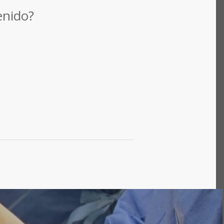
enido?