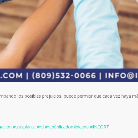
ribando los posibles prejuicios, puede permitir que cada vez haya más
nación
#trasplante
#rd
#repúblicadominicana
#INCORT