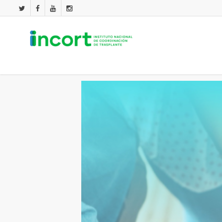
No lleves tus órganos, otros podrían n
By
incort
marzo 31, 2022
Nacionales
,
Nacionales + Internac