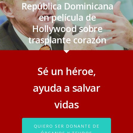
República Dominicana
en película de
Hollywood sobre
trasplante corazón
Sé un héroe,
ayuda a salvar
vidas
QUIERO SER DONANTE DE