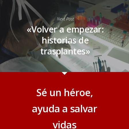
Next Post
«Volver a empezar:
historias de
trasplantes»
Sé un héroe,
ayuda a salvar
vidas