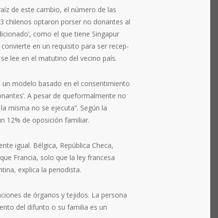
 raíz de este cambio, el número de las
3 chile­nos optaron porser no donan­tes al
cio­nado’, como el que tiene Singa­pur
 convierte en un requisito para ser recep­
se lee en el matutino del vecino país.
on un modelo basado en el consentimiento
 donantes’. A pesar de queformalmente no
, la misma no se ejecuta”. Según la
un 12% de oposición familiar.
te igual. Bélgica, República Checa,
ue Francia, solo que la ley francesa
na, explica la periodista.
cio­nes de órganos y tejidos. La persona
to del difunto o su fami­lia es un