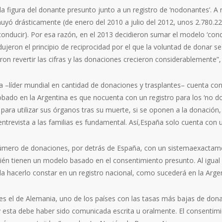
la figura del donante presunto junto a un registro de ‘nodonantes’. A
uyó drástica­mente (de enero del 2010 a julio del 2012, unos 2.780.22
nducir). Por esa razón, en el 2013 decidie­ron sumar el modelo ‘condi
ujeron el princi­pio de reciprocidad por el que la voluntad de donar se
n revertir las cifras y las donaciones crecie­ron considerablemente”, 
 –líder mundial en cantidad de donaciones y tras­plantes– cuenta c
robado en la Argen­tina es que nocuenta con un registro para los ‘no
s para utilizar sus órganos tras su muerte, si se oponen a la donación
 entrevista a las familias es fundamental. Así,España solo cuenta con 
úmero de donaciones, por detrás de España, con un sistemaexacta­men
n tienen un modelo basado en el consen­timiento presunto. Al igual q
 hacerlo cons­tar en un registro nacional, como sucederá en la Argenti
es el de Alema­nia, uno de los países con las tasas más bajas de dona
 esta debe haber sido comunicada escrita u oralmente. El consen­timien