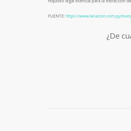
requisito legal esencial para la extracción 
FUENTE:
https://www.lanacion.com.py/inve
¿De cuá