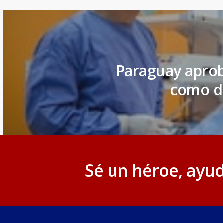
Paraguay aprob
como do
Sé un héroe, ayud