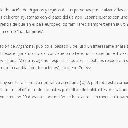
a donación de órganos y tejidos de las personas para salvar vidas e
s debie­ron ajustarlas con el paso del tiempo. España cuenta con una
encia de que en el país europeo los familiares siem­pre tienen la últim
aron como “no donantes”.
Nación de Argen­tina, publicó el pasado 5 de julio un interesante análi­
l debate gira entorno a si con­viene o no tener un ‘consen­timiento ex
ey Justina. Mientras algunos especialistas son escépticos respecto a 
ntar la cantidad de dona­ciones”, sostiene Zolezzi.
muy similar a la nueva normativa argentina (…). A partir de este cambi
lemente el número de donantes por millón de habitantes. Actual­mente
mericana con 20 donantes por millón de habitantes. La media latinoam