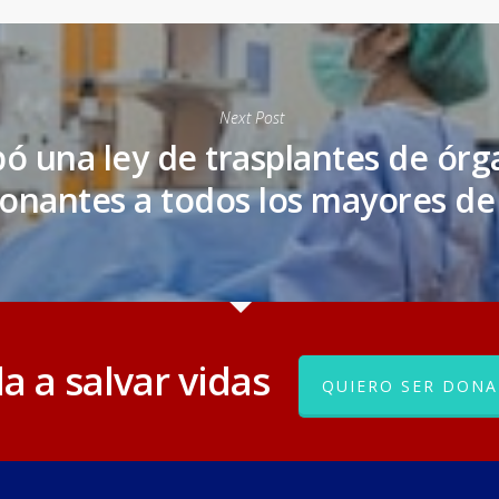
Next Post
ó una ley de trasplantes de órg
nantes a todos los mayores de
a a salvar vidas
QUIERO SER DONA