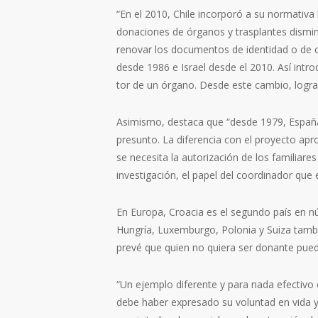
“En el 2010, Chile incorporó a su normativa 
donaciones de órganos y tras­plantes dismin
renovar los documentos de identidad o de co
desde 1986 e Israel desde el 2010. Así introd
tor de un órgano. Desde este cambio, lograro
Asimismo, destaca que “desde 1979, España
presunto. La diferencia con el proyecto ap
se necesita la autorización de los familiare
investi­gación, el papel del coordinador que
En Europa, Croacia es el segundo país en n
Hungría, Luxemburgo, Polonia y Suiza tambié
prevé que quien no quiera ser donante pueda
“Un ejemplo diferente y para nada efectivo 
debe haber expre­sado su voluntad en vida y