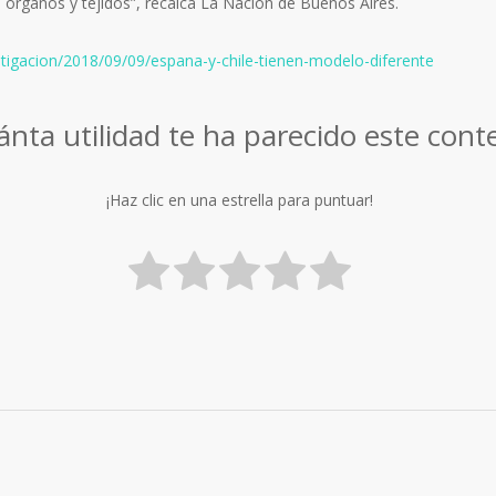
de órganos y tejidos”, recalca La Nación de Buenos Aires.
stigacion/2018/09/09/espana-y-chile-tienen-modelo-diferente
nta utilidad te ha parecido este cont
¡Haz clic en una estrella para puntuar!