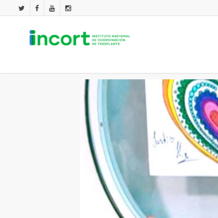
España y Chile tienen modelo diferent
By
incort
septiembre 9, 2018
Internacionales
,
Nacionales +