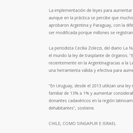
La implementación de leyes para aumentar l
aunque en la práctica se percibe que mucho
aprobaron Argentina y Paraguay, con la difer
ser modificada porque millo­nes se registr
La periodista Cecilia Zolezzi, del diario La 
el mundo la ley de trasplante de órganos. “E
recientemente en la Argentinagracias a la L
una herra­mienta válida y efectiva para aume
“En Uruguay, desde el 2013 utilizan una ley 
familiar de 13% a 1% y aumentar considerab
donantes cada­véricos en la región latinoa­
dehabitantes”, sostiene.
CHILE, COMO SINGAPUR E ISRAEL