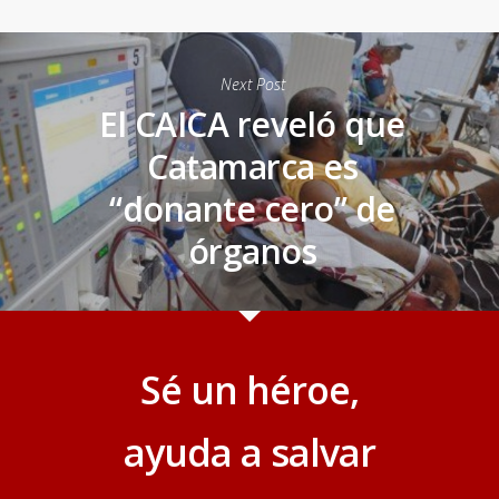
Next Post
El CAICA reveló que
Catamarca es
“donante cero” de
órganos
Sé un héroe,
ayuda a salvar